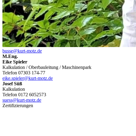
busse@kurt-motz.de
M.Eng.
Eike Spieler
Kalkulation / Oberbauleitung / Maschinenpark
Telefon 07303 174-77
eike.spieler@kurt-motz.de
Josef Süß
Kalkulation
Telefon 0172 6052573
suess@kurt-motz.de
Zertifizierungen